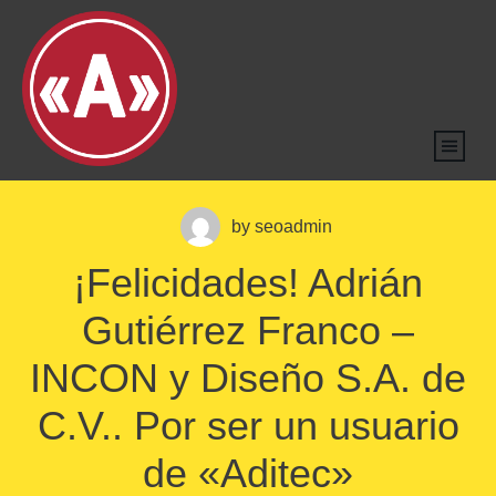
by
seoadmin
¡Felicidades! Adrián
Gutiérrez Franco –
INCON y Diseño S.A. de
C.V.. Por ser un usuario
de «Aditec»