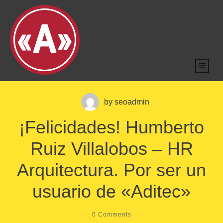
by
seoadmin
¡Felicidades! Humberto
Ruiz Villalobos – HR
Arquitectura. Por ser un
usuario de «Aditec»
0
Comments