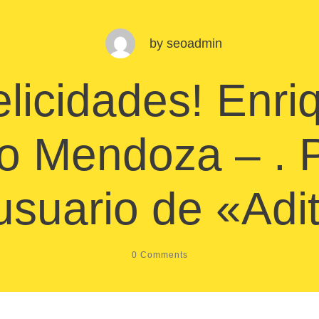
by
seoadmin
elicidades! Enri
o Mendoza – . P
usuario de «Adi
0
Comments