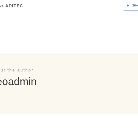
os ADITEC
SH
ut the author
eoadmin