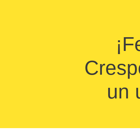
¡F
Cresp
un 