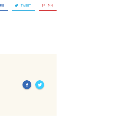
ARE
TWEET
PIN
Next