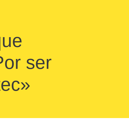
que
or ser
tec»