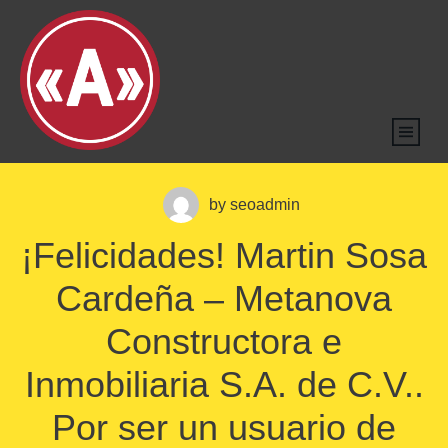
by
seoadmin
¡Felicidades! Martin Sosa
Cardeña – Metanova
Constructora e
Inmobiliaria S.A. de C.V..
Por ser un usuario de