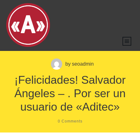
by
seoadmin
¡Felicidades! Salvador
Ángeles – . Por ser un
usuario de «Aditec»
0
Comments