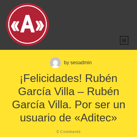
by
seoadmin
¡Felicidades! Rubén
García Villa – Rubén
García Villa. Por ser un
usuario de «Aditec»
0
Comments